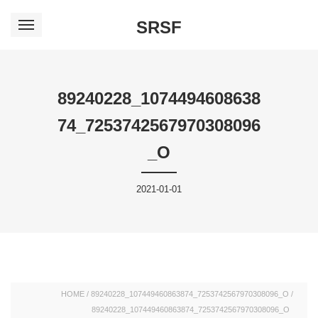
SRSF
89240228_1074494608638
74_7253742567970308096
_O
2021-01-01
HOME
/
89240228_107449460863874_7253742567970308096_O
/
89240228_107449460863874_7253742567970308096_O