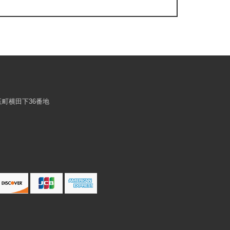
浜玉町横田下36番地