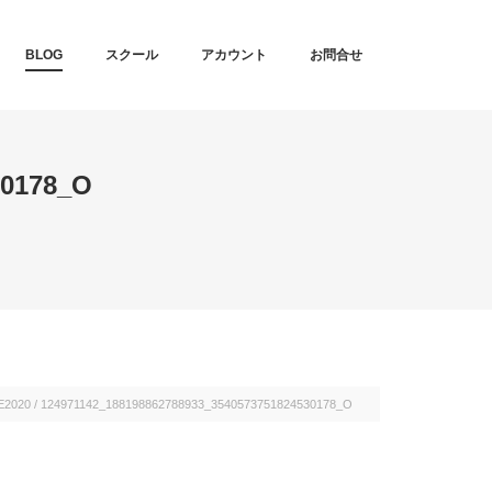
T
BLOG
スクール
アカウント
お問合せ
30178_O
E2020
/
124971142_188198862788933_3540573751824530178_O