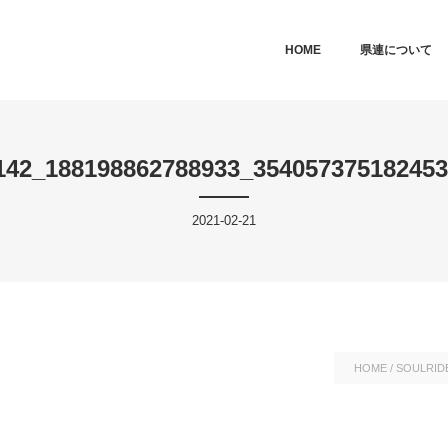
MAIN MENU
SKIP TO PRIMARY CONTENT
SKIP TO SECONDARY CONTEN
HOME
県連について
142_188198862788933_35405737518245
2021-02-21
HOME
/
SOULRID