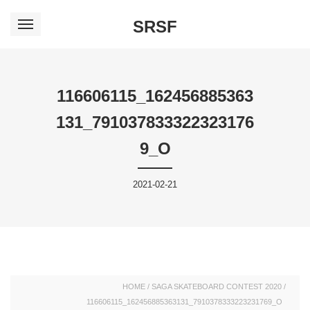
SRSF
116606115_162456885363
131_791037833322323176
9_O
2021-02-21
HOME
/
SAGA SKATEBOARD CONTEST 2020
/
116606115_162456885363131_7910378333223231769_O