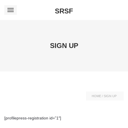
SRSF
SIGN UP
HOME
/
SIGN UP
[profilepress-registration id=”1″]