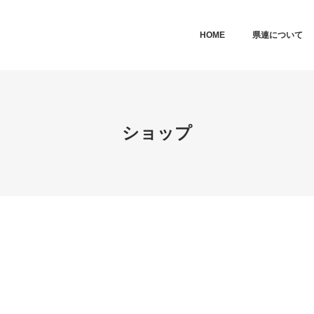
MAIN MENU
SKIP TO PRIMARY CONTENT
SKIP TO SECONDARY CONTEN
HOME
県連について
ショップ