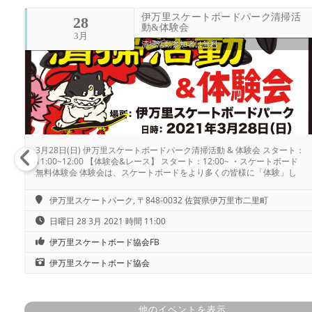
伊万里スケートボードパーク清掃活
28
動&体験会
3月
清掃活動参加者は無料
3月28日(日) 伊万里スケートボードパーク清掃活動 & 体験会 スタート：
11:00~12:00 【体験会&レース】 スタート：12:00~ ・スケートボード
無料体験会 体験会は、スケートボードをより多くの皆様に「体験」し
ていただくものになります。 簡単なトリックと安全な乗り方、色々な
スケボーの選び方と伊万里周辺のスケートショップ、パーク紹介などを
伊万里スケートパーク, 〒848-0032 佐賀県伊万里市二里町
中心に2時間程度、考えています。 デッキ、パッド、ヘルメット類は無
料レンタルしております！ お気軽にご参加ください。 清掃活動参加者
日曜日 28 3月 2021 時間 11:00
は無料 一般参加費：￥1000- 対象：キッズ〜大人 時間：1レッスン(体
験)1人10分程度 インストラクター：伊万里スケートボード協会 サポー
伊万里スケートボード協会FB
ト：佐賀県ローラースポーツ連盟 ・チクタクレース、プッシュレース
スタート：体験会終了後にスタート レース勝者には豪華商品あり その
伊万里スケートボード協会
他、ワンメイクコンテスト有り 清掃活動参加者は無料 一般参加費：
￥1000(保険料込)- 対象：キッズ〜大人 クラス：子供 / 大人 /...
他のイベントを表示