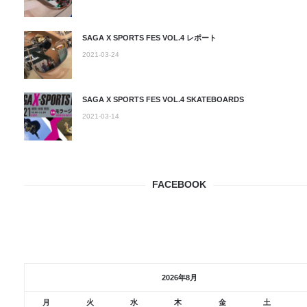
SAGA X SPORTS FES VOL.4 レポート
2021-03-24
SAGA X SPORTS FES VOL.4 SKATEBOARDS
2021-03-14
FACEBOOK
2026年8月
月
火
水
木
金
土