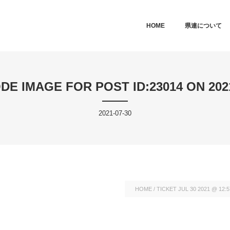
MAIN MENU
SKIP TO PRIMARY CONTENT
SKIP TO SECONDARY CONTEN
HOME
県連について
DE IMAGE FOR POST ID:23014 ON 2021
2021-07-30
HOME
/
TICKET JUL 30 2021 @ 12: