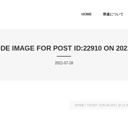
MAIN MENU
SKIP TO PRIMARY CONTENT
SKIP TO SECONDARY CONTEN
HOME
県連について
DE IMAGE FOR POST ID:22910 ON 2021
2021-07-28
HOME
/
TICKET JUN 09 2021 @ 11: