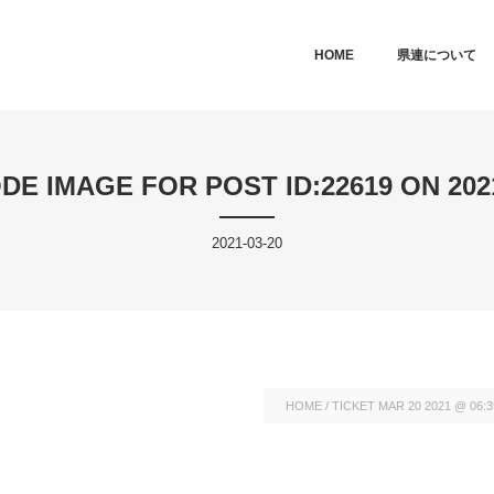
MAIN MENU
SKIP TO PRIMARY CONTENT
SKIP TO SECONDARY CONTEN
HOME
県連について
DE IMAGE FOR POST ID:22619 ON 2021
2021-03-20
HOME
/
TICKET MAR 20 2021 @ 06: