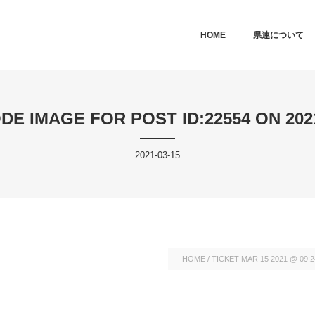
MAIN MENU
SKIP TO PRIMARY CONTENT
SKIP TO SECONDARY CONTEN
HOME
県連について
DE IMAGE FOR POST ID:22554 ON 2021
2021-03-15
HOME
/
TICKET MAR 15 2021 @ 09: